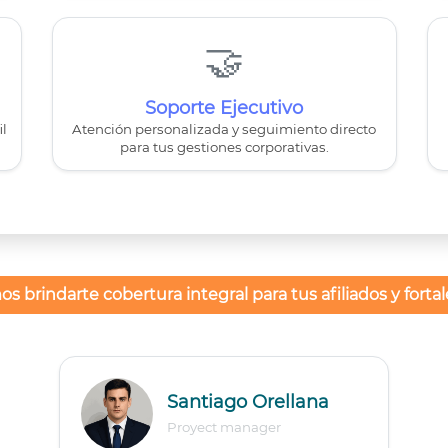
🤝
Soporte Ejecutivo
l
Atención personalizada y seguimiento directo
para tus gestiones corporativas.
indarte cobertura integral para tus afiliados y fortale
Santiago Orellana
Proyect manager