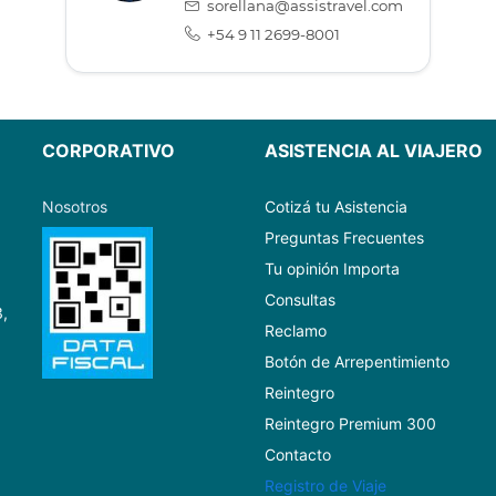
sorellana@assistravel.com
+54 9 11 2699-8001
CORPORATIVO
ASISTENCIA AL VIAJERO
Nosotros
Cotizá tu Asistencia
Preguntas Frecuentes
Tu opinión Importa
Consultas
3,
Reclamo
Botón de Arrepentimiento
Reintegro
Reintegro Premium 300
Contacto
Registro de Viaje