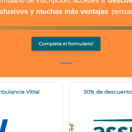
ormulario de inscripción, accedés a
descue
xclusivos y muchas más ventajas
pensad
Completa el formulario!
mbulancia Vittal
50% de descuento 